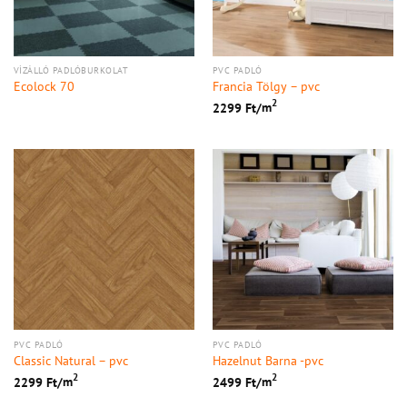
VÍZÁLLÓ PADLÓBURKOLAT
PVC PADLÓ
Ecolock 70
Francia Tölgy – pvc
2
2299
Ft/
m
PVC PADLÓ
PVC PADLÓ
Classic Natural – pvc
Hazelnut Barna -pvc
2
2
2299
Ft/
m
2499
Ft/
m