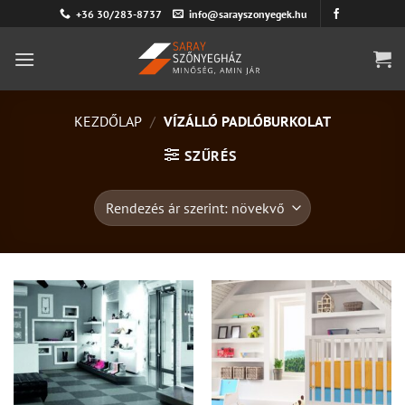
Skip
+36 30/283-8737
info@sarayszonyegek.hu
to
content
KEZDŐLAP
/
VÍZÁLLÓ PADLÓBURKOLAT
SZŰRÉS