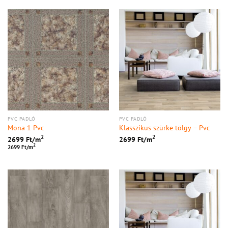
PVC PADLÓ
PVC PADLÓ
Mona 1 Pvc
Klasszikus szürke tölgy – Pvc
2
2
2699
Ft/
m
2699
Ft/
m
2
2699 Ft/m