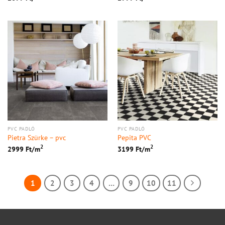
PVC PADLÓ
PVC PADLÓ
Pietra Szürke – pvc
Pepita PVC
2
2
2999
Ft/
m
3199
Ft/
m
1
2
3
4
…
9
10
11