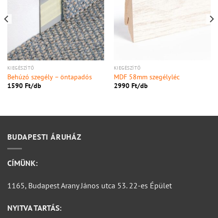
KIEGÉSZÍTŐ
KIEGÉSZÍTŐ
Behúzó szegély – öntapadós
MDF 58mm szegélyléc
1590
Ft/
db
2990
Ft/
db
BUDAPESTI ÁRUHÁZ
CÍMÜNK:
1165, Budapest Arany János utca 53. 22-es Épület
NYITVA TARTÁS: