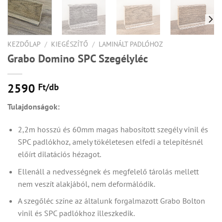
KEZDŐLAP
/
KIEGÉSZÍTŐ
/
LAMINÁLT PADLÓHOZ
Grabo Domino SPC Szegélyléc
2590
Ft/
db
Tulajdonságok:
2,2m hosszú és 60mm magas habosított szegély vinil és
SPC padlókhoz, amely tökéletesen elfedi a telepítésnél
előírt dilatációs hézagot.
Ellenáll a nedvességnek és megfelelő tárolás mellett
nem veszít alakjából, nem deformálódik.
A szegőléc színe az általunk forgalmazott Grabo Bolton
vinil és SPC padlókhoz illeszkedik.