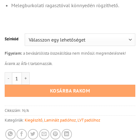
Melegburkolati ragasztóval könnyedén rögzíthető.
Színkód
Figyelem:
a bevásárlólista összeállítása nem minősül megrendelésnek!
Áraink az Áfá-t tartalmazzák.
Grabo Domino SPC Szegélyléc mennyiség
KOSÁRBA RAKOM
Cikkszám:
N/A
Kategóriák:
Kiegészítő
,
Laminált padlóhoz
,
LVT padlóhoz