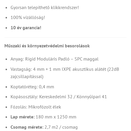
Gyorsan telepíthető klikkrendszer!
100% vízállóság!
10 év garancia!
Műszaki és környezetvédelmi besorolások
Anyag: Rigid Moduláris Padló – SPC maggal
Vastagság: 4 mm + 1 mm IXPE akusztikus alátét (22dB
zajcsillapítással)
Koptatóréteg: 0,4 mm
Kopásosztály: Kereskedelmi 32 / Könnyűipari 41
Fózolás: Mikrofózolt élek
Lap mérete:
180 mm x 1250 mm
Csomag mérete:
2,7 m2 / csomag