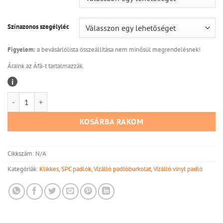
Színazonos szegélyléc
Figyelem:
a bevásárlólista összeállítása nem minősül megrendelésnek!
Áraink az Áfá-t tartalmazzák.
i
Domino Spc Acoustic – Joffrey mennyiség
KOSÁRBA RAKOM
Cikkszám:
N/A
Kategóriák:
Klikkes
,
SPC padlók
,
Vízálló padlóburkolat
,
Vízálló vinyl padló