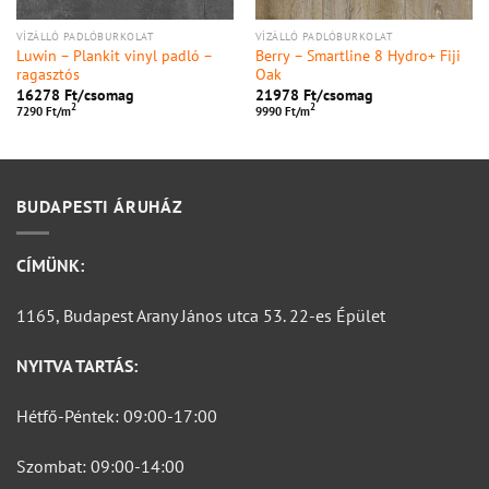
VÍZÁLLÓ PADLÓBURKOLAT
VÍZÁLLÓ PADLÓBURKOLAT
Luwin – Plankit vinyl padló –
Berry – Smartline 8 Hydro+ Fiji
ragasztós
Oak
16278
Ft/
csomag
21978
Ft/
csomag
2
2
7290 Ft/m
9990 Ft/m
BUDAPESTI ÁRUHÁZ
CÍMÜNK:
1165, Budapest Arany János utca 53. 22-es Épület
NYITVA TARTÁS:
Hétfő-Péntek: 09:00-17:00
Szombat: 09:00-14:00