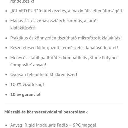
rendelkezik!
„iGUARD PUR” felületkezelés, a maximális ellenállóságért!
Magas 41-es kopásosztály besorolás, a tartós
kialakításért!
Praktikus és könnyedén tisztítható mikrofózolt kialakítás!
Részeletesen kidolgozott, természetes fahatású felület!
Merev és stabil padlófűtés kompatibilis „Stone Polymer
Composite” anyag!
Gyorsan telepíthető klikkrendszer!
100% vízállóság!
10 év garancia!
Műszaki és környezetvédelmi besorolások
Anyag: Rigid Moduláris Padló – SPC maggal