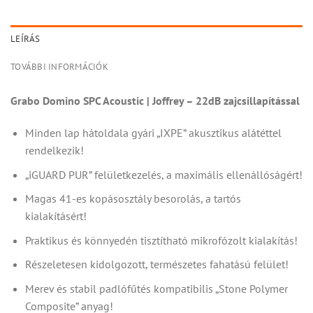
LEÍRÁS
TOVÁBBI INFORMÁCIÓK
Grabo Domino SPC Acoustic | Joffrey – 22dB zajcsillapítással
Minden lap hátoldala gyári „IXPE” akusztikus alátéttel
rendelkezik!
„iGUARD PUR” felületkezelés, a maximális ellenállóságért!
Magas 41-es kopásosztály besorolás, a tartós
kialakításért!
Praktikus és könnyedén tisztítható mikrofózolt kialakítás!
Részeletesen kidolgozott, természetes fahatású felület!
Merev és stabil padlófűtés kompatibilis „Stone Polymer
Composite” anyag!