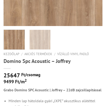
KEZDŐLAP
/
AKCIÓS TERMÉKEK
/
VÍZÁLLÓ VINYL PADLÓ
Domino Spc Acoustic – Joffrey
25647
Ft/
csomag
2
9499 Ft/m
Grabo Domino SPC Acoustic | Joffrey – 22dB zajcsillapítással
Minden lap hátoldala gyári „IXPE” akusztikus alátéttel